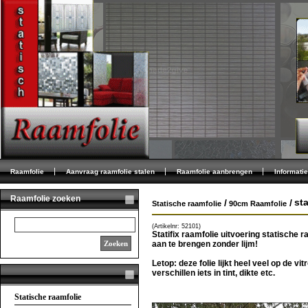
Raamfolie
Aanvraag raamfolie stalen
Raamfolie aanbrengen
Informatie
Raamfolie zoeken
st
/
/
Statische raamfolie
90cm Raamfolie
(Artikelnr: 52101)
Statifix raamfolie uitvoering statische 
Zoeken
aan te brengen zonder lijm!
Letop: deze folie lijkt heel veel op de 
verschillen iets in tint, dikte etc.
Statische raamfolie