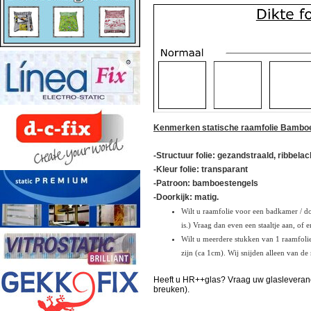
Kenmerken statische raamfolie Bamboe 
-Structuur folie: gezandstraald, ribbe
-Kleur folie: transparant
-Patroon: bamboestengels
-Doorkijk: matig.
Wilt u raamfolie voor een badkamer / do
is.) Vraag dan even een staaltje aan, of e
Wilt u meerdere stukken van 1 raamfolie 
zijn (ca 1cm). Wij snijden alleen van de 
Heeft u HR++glas? Vraag uw glasleveranci
breuken).