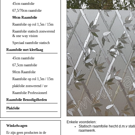
45cm raamfolie
67,5/70cm raamfolie
90cm Raamfolie
Raamfolie op rol 1,5m / 15m
Raamfolie statisch zonwerend
& one way vision
Speciaal raamfolie statisch
Raamfolie met kleeflaag
45cm raamfolie
67,5cm raamfolie
90cm Raamfolie
Raamfolie op rol 1,5m / 15m
plakfolie zonwerend / uv
Raamfolie Professioneel
Raamfolie Benodigdheden
Plakfolie
Enkele voordelen:
Winkelwagen
Statisch raamfolie hecht d.m.v stat
raamwerk.
Er zijn geen producten in de