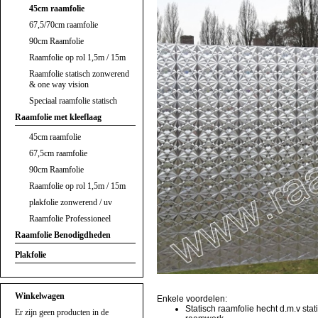
45cm raamfolie
67,5/70cm raamfolie
90cm Raamfolie
Raamfolie op rol 1,5m / 15m
Raamfolie statisch zonwerend
& one way vision
Speciaal raamfolie statisch
Raamfolie met kleeflaag
45cm raamfolie
67,5cm raamfolie
90cm Raamfolie
Raamfolie op rol 1,5m / 15m
plakfolie zonwerend / uv
Raamfolie Professioneel
Raamfolie Benodigdheden
Plakfolie
Winkelwagen
Enkele voordelen:
Statisch raamfolie hecht d.m.v stat
Er zijn geen producten in de