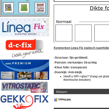
Kenmerken Linea Fix statisch raamfoli
-Structuur: fijn geribbeld
-Patroon: vierkantjes 3d-achtig
-Kleur folie: transparant
-Doorkijk: Anti-inkijk
Heeft u HR++glas? Vraag uw glasle
thermische breuken)
Bijlagen:
Uitleg.jpg