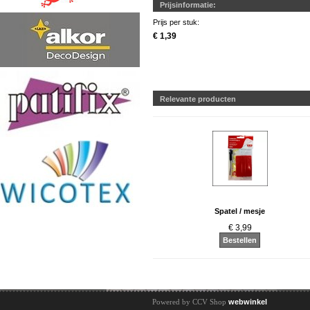
Prijsinformatie:
Prijs per stuk:
€ 1,39
Relevante producten
Spatel / mesje
€ 3,99
Bestellen
Powered by CCV Shop
webwinkel