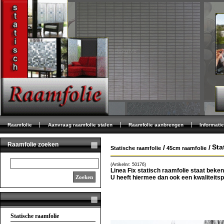
Raamfolie
Aanvraag raamfolie stalen
Raamfolie aanbrengen
Informatie
Raamfolie zoeken
Sta
/
/
Statische raamfolie
45cm raamfolie
(Artikelnr: 50176)
Linea Fix statisch raamfolie staat beke
Zoeken
U heeft hiermee dan ook een kwaliteitsp
Statische raamfolie