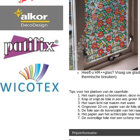
Heeft u HR++glas? Vraag uw glasle
thermische breuken).
Tips voor het plakken van de raamfolie:
Het raam goed schoonmaken, deze moet
Knip of snijd de folie in een iets grot
Het raam licht nat maken met water.
Ongeveer 10 cm. papier van de folie a
De folie aan de bovenzijde van het r
Het papier aan het achterzijde naar b
De overtollige folie met een scherp me
Prijsinformatie: