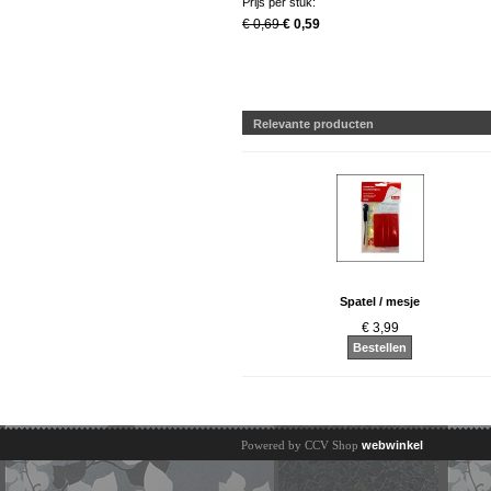
Prijs per stuk:
€ 0,69
€ 0,59
Relevante producten
Spatel / mesje
€ 3,99
Bestellen
Powered by CCV Shop
webwinkel