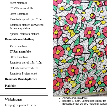
45cm raamfolie
67,5/70cm raamfolie
90cm Raamfolie
Raamfolie op rol 1,5m / 15m
Raamfolie statisch zonwerend
& one way vision
Speciaal raamfolie statisch
Raamfolie met kleeflaag
45cm raamfolie
67,5cm raamfolie
90cm Raamfolie
Raamfolie op rol 1,5m / 15m
plakfolie zonwerend / uv
Raamfolie Professioneel
Raamfolie Benodigdheden
Plakfolie
Zelfklevend (plakfolie)
Winkelwagen
hoogte: 67,5cm.
Lengte bestelbaar tot
Bestelbaar per 10 cm. (vult u bij aanta
Er zijn geen producten in de