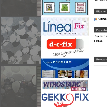
Hieronder v
Bijlagen
Uitleg.
Prijsinf
Prijs per st
€ 89,95
Relevan