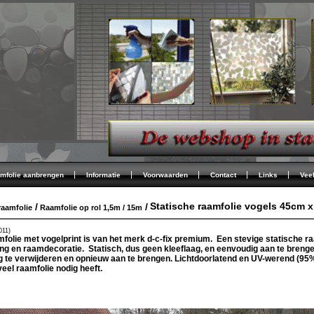
mfolie aanbrengen
Informatie
Voorwaarden
Contact
Links
Vee
Statische raamfolie vogels 45cm x 
/
/
raamfolie
Raamfolie op rol 1,5m / 15m
011)
folie met vogelprint is van het merk d-c-fix premium. Een stevige statische ra
ing en raamdecoratie. Statisch, dus geen kleeflaag, en eenvoudig aan te brenge
 te verwijderen en opnieuw aan te brengen. Lichtdoorlatend en UV-werend (95
veel raamfolie nodig heeft.