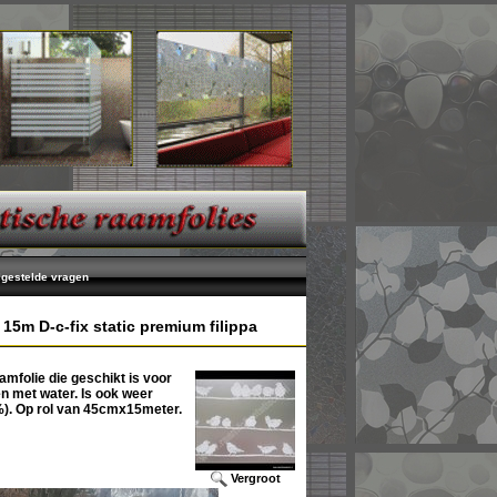
lgestelde vragen
15m D-c-fix static premium filippa
amfolie die geschikt is voor
n met water. Is ook weer
%). Op rol van 45cmx15meter.
Vergroot