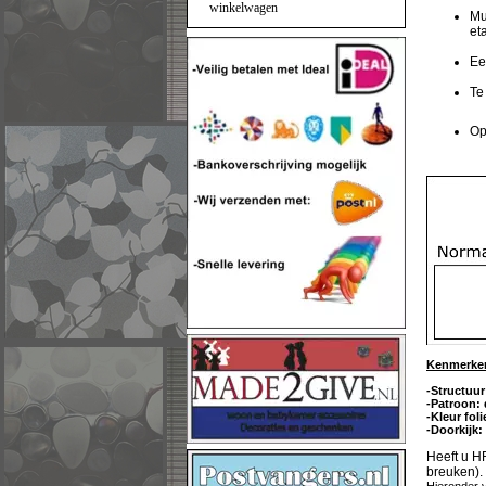
winkelwagen
Mu
et
Ee
Te
Op
Kenmerken
-Structuur
-Patroon: 
-Kleur fol
-Doorkijk:
Heeft u H
breuken
).