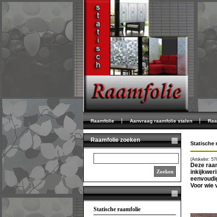
Raamfolie
Aanvraag raamfolie stalen
Raa
Raamfolie zoeken
Statische 
(Artikelnr: 57
Deze raam
Zoeken
inkijkwer
eenvoudig
Voor wie 
Statische raamfolie