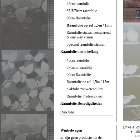
45cm raamfolie
67,5/70cm raamfolie
90cm Raamfolie
Raamfolie op rol 1,5m / 15m
Raamfolie statisch zonwerend
& one way vision
Speciaal raamfolie statisch
Raamfolie met kleeflaag
45cm raamfolie
67,5cm raamfolie
90cm Raamfolie
Raamfolie op rol 1,5m / 15m
plakfolie zonwerend / uv
Raamfolie Professioneel
Raamfolie Benodigdheden
Plakfolie
Enkele vo
Winkelwagen
St
ra
Er zijn geen producten in de