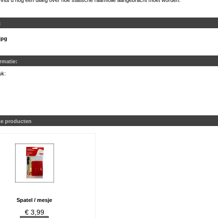
indt u nog een uitleg over hoe statische raamfolie aangebracht moet worden.
:
jpg
ormatie:
uk:
te producten
Spatel / mesje
€ 3,99