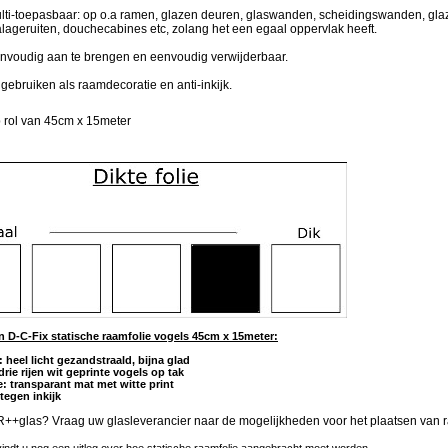
lti-toepasbaar: op o.a ramen, glazen deuren, glaswanden, scheidingswanden, gla
alageruiten, douchecabines etc, zolang het een egaal oppervlak heeft.
nvoudig aan te brengen en eenvoudig verwijderbaar.
 gebruiken als raamdecoratie en anti-inkijk.
 rol van 45cm x 15meter
 D-C-Fix statische raamfolie vogels 45cm x 15meter:
: heel licht gezandstraald, bijna glad
drie rijen wit geprinte vogels op tak
ie: transparant mat met witte print
 tegen inkijk
R++glas? Vraag uw glasleverancier naar de mogelijkheden voor het plaatsen van ra