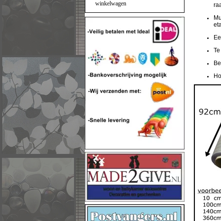
winkelwagen
ra
Mu
et
Ee
Te
Be
Ho