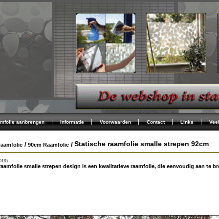
mfolie aanbrengen
Informatie
Voorwaarden
Contact
Links
Vee
Statische raamfolie smalle strepen 92cm
/
/
raamfolie
90cm Raamfolie
2019)
raamfolie smalle strepen design is een kwalitatieve raamfolie, die eenvoudig aan te b