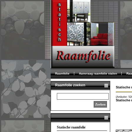
Raamfolie
Aanvraag raamfolie stalen
Raa
Raamfolie zoeken
Statische 
(Artikelnr: 5
Statische 
Zoeken
Statische raamfolie