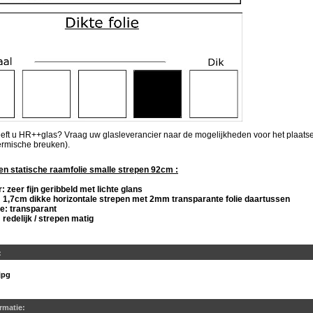
eft u HR++glas? Vraag uw glasleverancier naar de mogelijkheden voor het plaatsen
ermische breuken).
 statische raamfolie smalle strepen 92cm :
: zeer fijn geribbeld met lichte glans
 1,7cm dikke horizontale strepen met 2mm transparante folie daartussen
ie: transparant
 redelijk / strepen matig
:
jpg
ormatie: