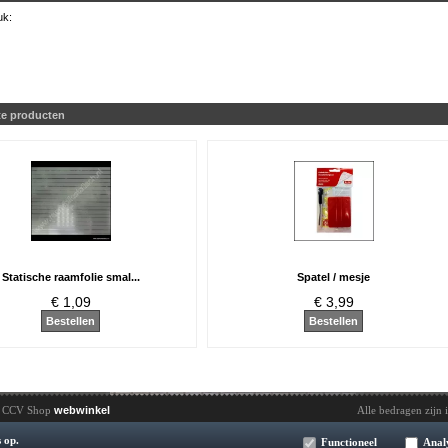
uk:
te producten
Statische raamfolie smal...
Spatel / mesje
€ 1,09
€ 3,99
Bestellen
Bestellen
y CCV Shop
webwinkel
Alle bedragen zijn 
 op.
Functioneel
Anal