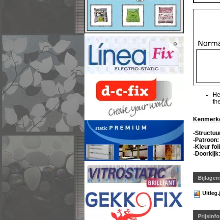
He
th
Kenmerken
-Structuur
-Patroon:
-Kleur fol
-Doorkijk:
Bijlagen
Uitleg.
Prijsinf