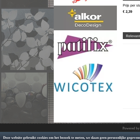
Prijs per st
€ 2,39
Relevan
Powered b
Deze website gebruikt cookies om het bezoek te meten, we slaan geen persoonlijke gegevens